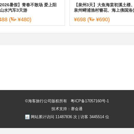
2026暑假】青春不散场 爱上阳
【泉州3天】大鱼海棠初溪土楼
山水汽车3天游
泉州蟳浦渔村簪花、海上佛国洛
寺、梧林古村落小娘惹、开元寺
488
(
¥480)
¥698
(
¥690)
钟楼、关岳庙三天
©海客旅行公司版权所有
粤ICP备17057160号-1
技术支持：赛会通
网站累计访问
11487836
次 | 访客
3445514
位