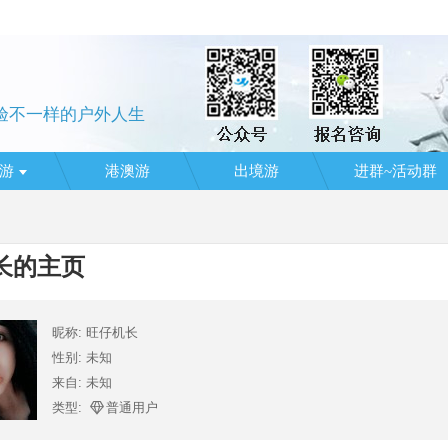
验不一样的户外人生
游
港澳游
出境游
进群~活动群
长的主页
昵称: 旺仔机长
性别: 未知
来自: 未知
类型:
普通用户