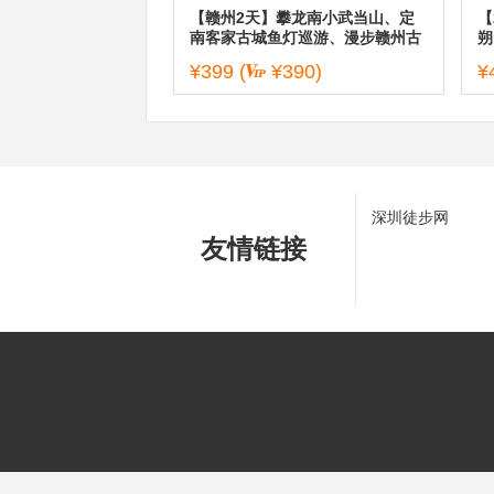
【赣州2天】攀龙南小武当山、定
【
南客家古城鱼灯巡游、漫步赣州古
朔
城
¥399
(
¥390)
¥
深圳徒步网
友情链接