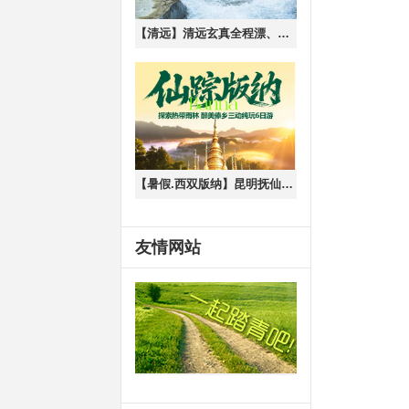
【清远】清远玄真全程漂、溪降、大峡谷、登峰悬空魔毯、山水乐园、光影馆一日游
【暑假.西双版纳】昆明抚仙湖 野象谷 原始森林公园 中科植物园 傣族园休闲6日游
友情网站