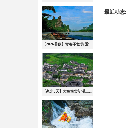
最近动态:
【2026暑假】青春不散场 爱上阳朔山水汽车3天游
【泉州3天】大鱼海棠初溪土楼、泉州蟳浦渔村簪花、海上佛国洛伽寺、梧林古村落小娘惹、开元寺、钟楼、关岳庙三天