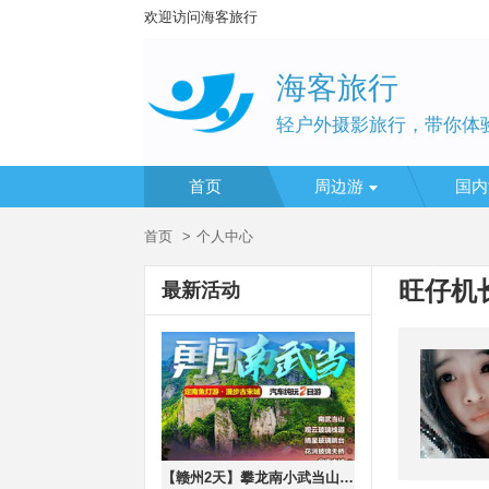
欢迎访问海客旅行
海客旅行
轻户外摄影旅行，带你体
首页
周边游
国内
首页
个人中心
旺仔机
最新活动
【赣州2天】攀龙南小武当山、定南客家古城鱼灯巡游、漫步赣州古城