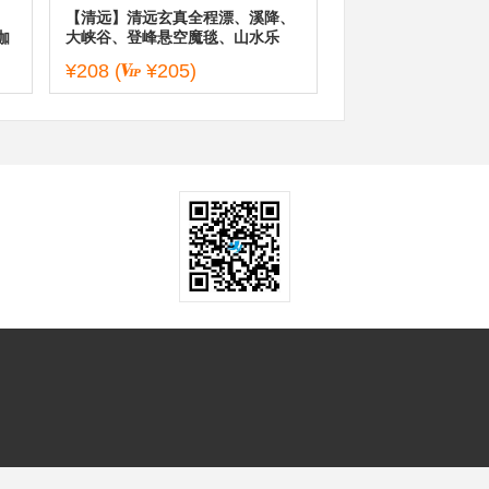
、
【清远】清远玄真全程漂、溪降、
伽
大峡谷、登峰悬空魔毯、山水乐
、
园、光影馆一日游
¥208
(
¥205)