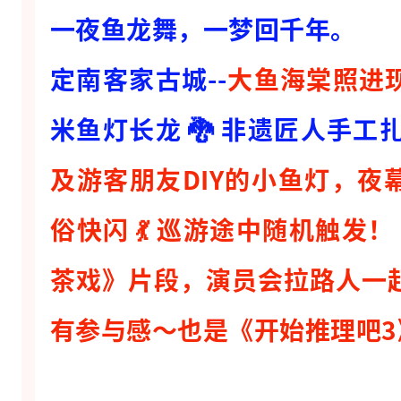
一夜鱼龙舞，一梦回千年。
一
梦
定南客家古城--
大鱼海棠照进
回
千
米鱼灯长龙 🐉 非遗匠人手工
年
及游客朋友DIY的小鱼灯，夜
。
定
俗快闪 💃 巡游途中随机触发
南
茶戏》片段，演员会拉路人一
客
家
有参与感～也是《开始推理吧3
古
城