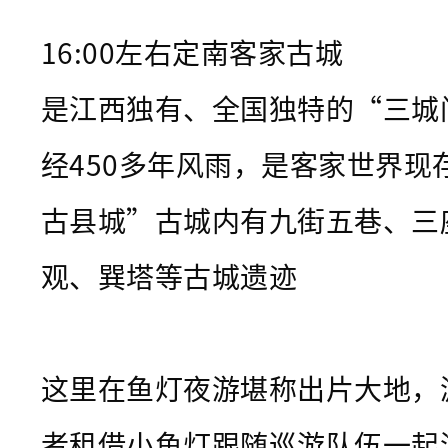
举
16:00左右定南客家古城
灯
表
是江西独有、全国独特的“三城
演
经450多年风雨，是客家世界现
，
超
古县城”古城内有九街五巷、三
有
观、巽塔等古城遗迹
参
与
感
这里在鱼灯夜游堪称出片大地，游
～
也
者租借小鱼灯跟随巡游队伍一起