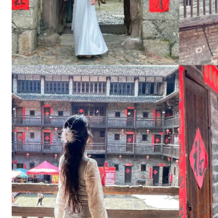
俗
快
闪
💃
巡
游
途
中
随
机
触
发
！