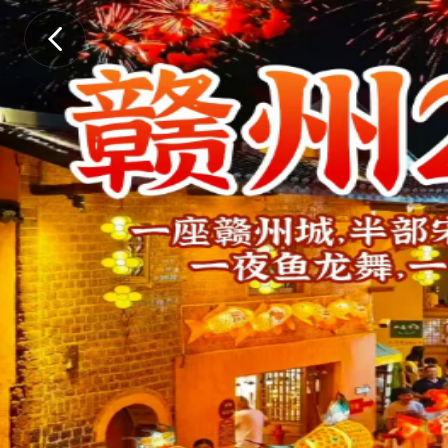
如
有
疑
问
，
请
咨
询
客
服
：
婷