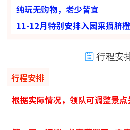
匠
纯玩无购物，老少皆宜
人
11-12月特别安排入园采摘脐
手
工
扎
行程安
制
的
行程安排
1
0
根据实际情况，领队可调整景点
盏
大
鱼