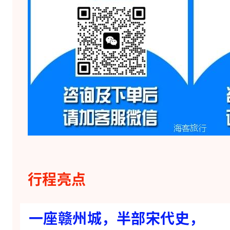
，
半
部
宋
代
史
，
一
夜
鱼
行程亮点
龙
舞
一座赣州城，半部宋代史，
，