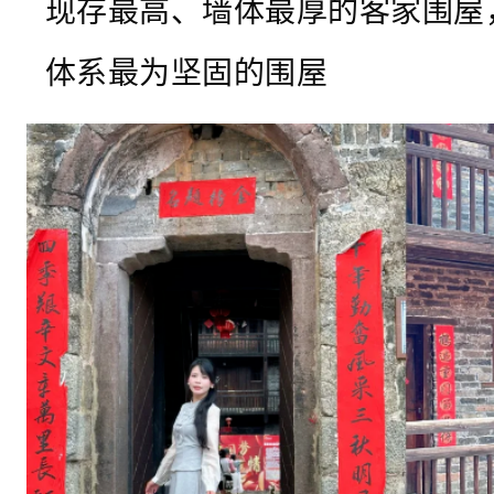
现存最高、墙体最厚的客家围屋
灯
，
体系最为坚固的围屋
夜
幕
下
如
星
河
游
动
！
民