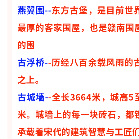
-
燕翼围--
东方古堡，是目前世
-
最厚的客家围屋，也是赣南围
大
鱼
的围
海
棠
古浮桥-
-历经八百余载风雨的
照
之上。
进
现
古城墙-
-全长3664米，城高
实
米。城墙上的每一块砖石，都
，
必
承载着宋代的建筑智慧与工匠
打