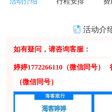
活动介绍
行程安排
费
号
）
活动介
行
程
如有疑问，请咨询客服：
亮
点
婷婷1772266110（微信同号） 徒
一
座
（微信同号）
赣
州
城