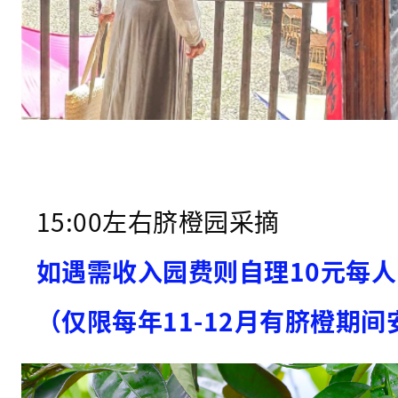
《
鲤
鱼
灯
舞
》
+
15:00左右脐橙园采摘
《
如遇需收入园费则自理10元每人
采
茶
（仅限每年11-12月有脐橙期间
戏
》