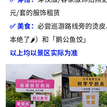
元/套的服饰租赁
✅ 美食：
必尝巡游路线旁的烫皮
本绝了🌶️）和「鹅公鱼饺」
以上均以景区实际为准