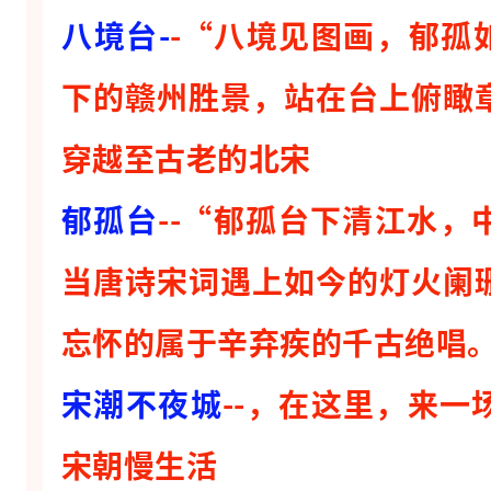
八境台-
-“八境见图画，郁孤
卡
活
下的赣州胜景，站在台上俯瞰
动
穿越至古老的北宋
百
米
郁孤台
--“郁孤台下清江水，
鱼
灯
当唐诗宋词遇上如今的灯火阑
长
忘怀的属于辛弃疾的千古绝唱
龙
🐉
宋潮不夜城
--，在这里，来
非
宋朝慢生活
遗