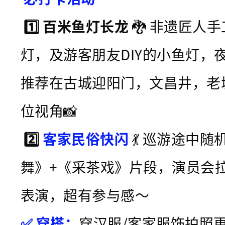
1️⃣ 百米鱼灯长龙
🐉 非遗匠人
灯，及游客朋友DIY的小鱼灯，
推荐在古城迎阳门，文昌井，老
位视角📸
2️⃣
客家民俗快闪
💃 巡游途中
舞》+《采茶戏》片段，演员会
表演，超有参与感～
✅ 穿搭：
穿汉服/客家服饰拍照