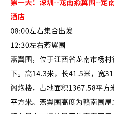
灯
第一天：深圳--龙南燕翼围--定
，
酒店
及
游
08:00左右集合出发
客
12:30左右燕翼围
朋
友
燕翼围，位于江西省龙南市杨村
D
下。高14.3米，长41.5米，宽
I
Y
阁炮楼，占地面积1367.58平方米
的
平方米。燕翼围高度为赣南围屋
小
鱼