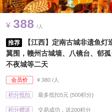
婷
1
7
388
¥
/人
7
2
【江西】定南古城非遗鱼灯
推荐
2
翼围，赣州古城墙、八镜台、郁孤
6
6
不夜城等二天
1
会员价
¥
380
/人
1
0
积分抵扣
最多抵扣5元 (500积分)
（
微
积分赠送
交易成功，送200积分