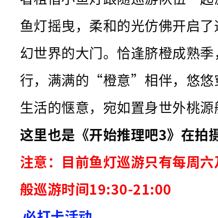
是
鱼灯摇曳，柔和的光仿佛开启了
《
开
幻世界的大门。恰逢脐橙成熟季
始
推
行，满满的“橙意”相伴，悠悠
理
生活的惬意，宛如置身世外桃源
吧
3
这里也是《开始推理吧3》在拍
》
注意：目前鱼灯巡游只有每周六
在
.
般巡游时间19:30-21:00
.
必打卡活动
.