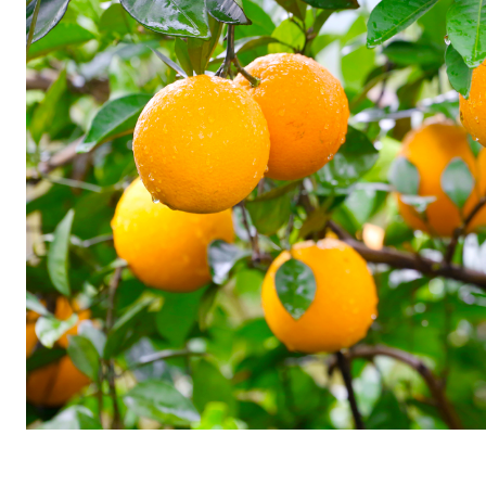
片
段
，
演
员
会
拉
路
人
一
起
参
与