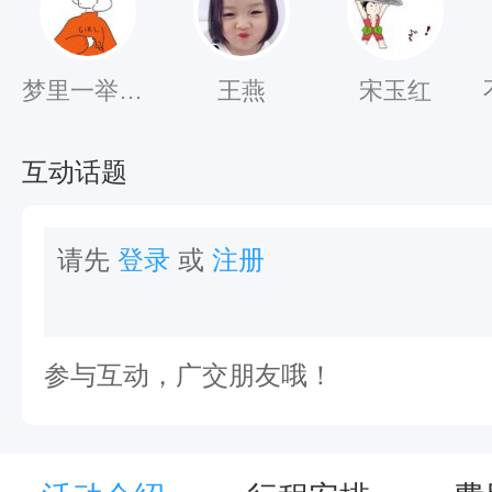
2
3
4
梦里一举一动
王燕
宋玉红
5
3
互动话题
0
9
请先
登录
或
注册
2
（
参与互动，广交朋友哦！
微
信
同